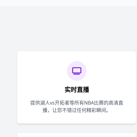
实时直播
提供湖人vs开拓者等所有NBA比赛的高清直
播，让您不错过任何精彩瞬间。