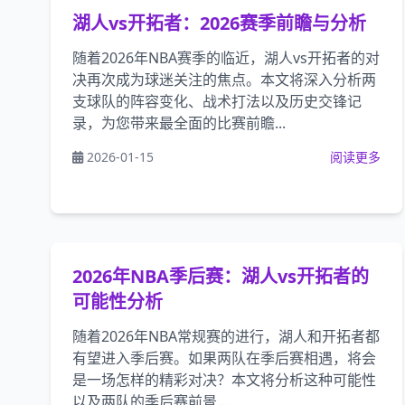
湖人vs开拓者：2026赛季前瞻与分析
随着2026年NBA赛季的临近，湖人vs开拓者的对
决再次成为球迷关注的焦点。本文将深入分析两
支球队的阵容变化、战术打法以及历史交锋记
录，为您带来最全面的比赛前瞻...
2026-01-15
阅读更多
2026年NBA季后赛：湖人vs开拓者的
可能性分析
随着2026年NBA常规赛的进行，湖人和开拓者都
有望进入季后赛。如果两队在季后赛相遇，将会
是一场怎样的精彩对决？本文将分析这种可能性
以及两队的季后赛前景...