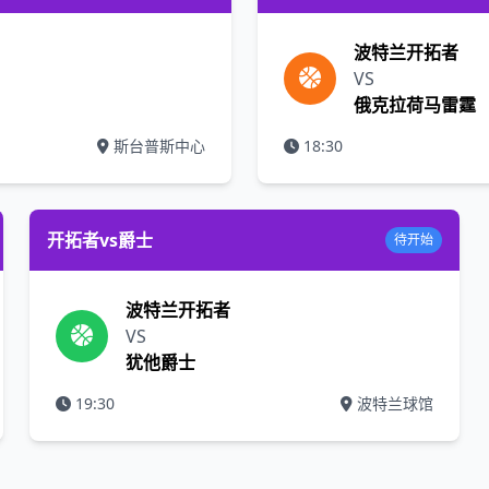
波特兰开拓者
VS
俄克拉荷马雷霆
斯台普斯中心
18:30
开拓者vs爵士
待开始
波特兰开拓者
VS
犹他爵士
19:30
波特兰球馆