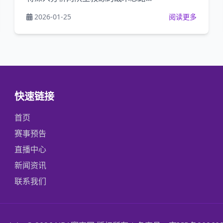
2026-01-25
阅读更多
快速链接
首页
赛事预告
直播中心
新闻资讯
联系我们