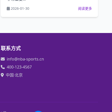
2026-01-30
阅读更多
联系方式
info@nba-sports.cn
400-123-4567
中国·北京