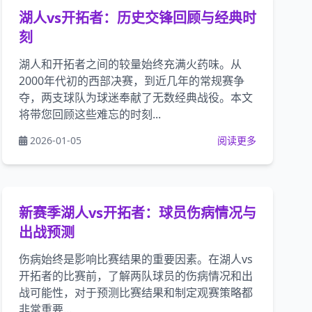
湖人vs开拓者：历史交锋回顾与经典时
刻
湖人和开拓者之间的较量始终充满火药味。从
2000年代初的西部决赛，到近几年的常规赛争
夺，两支球队为球迷奉献了无数经典战役。本文
将带您回顾这些难忘的时刻...
2026-01-05
阅读更多
新赛季湖人vs开拓者：球员伤病情况与
出战预测
伤病始终是影响比赛结果的重要因素。在湖人vs
开拓者的比赛前，了解两队球员的伤病情况和出
战可能性，对于预测比赛结果和制定观赛策略都
非常重要...