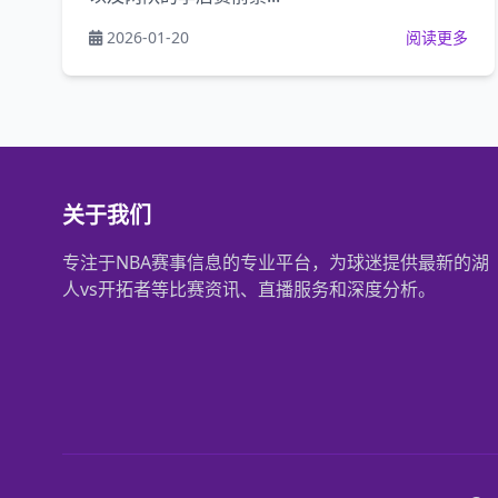
2026-01-20
阅读更多
关于我们
专注于NBA赛事信息的专业平台，为球迷提供最新的湖
人vs开拓者等比赛资讯、直播服务和深度分析。