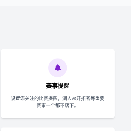
赛事提醒
设置您关注的比赛提醒，湖人vs开拓者等重要
赛事一个都不落下。